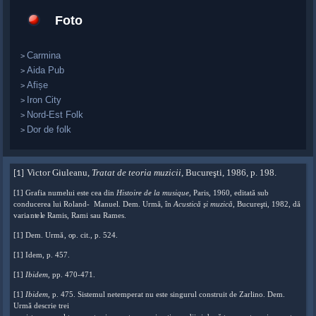
Foto
Carmina
>
Aida Pub
>
Afișe
>
Iron City
>
Nord-Est Folk
>
Dor de folk
>
Victor Giulea
n
u,
Tratat
d
e teo
r
ia muzicii
, Bu
c
u
r
e
şti, 1986, p. 1
9
8.
[1]
[1]
Grafia nu
m
el
u
i es
t
e cea din
Histoire de la musiqu
e
, Pa
r
is, 196
0
, edita
t
ă sub
Acustică şi muz
i
că
, B
u
cur
e
şti, 1
9
82, dă
con
d
ucerea lui R
o
la
n
d- Manuel. Dem. Ur
m
ă
,
în
v
a
r
i
a
n
t
e
l
e
R
a
m
i
s
,
R
a
m
i
sa
u
R
a
m
e
s.
[1]
Dem. Urm
ă
,
o
p. cit., p. 524.
[1]
Ide
m
,
p
. 45
7
.
[1]
Ibide
m
, p
p
. 4
7
0-471.
[1]
Ibide
m
, p. 47
5
. Sistemul netempe
r
at nu este si
n
gurul constr
u
it
d
e Zarlin
o
.
D
e
m.
Ur
m
ă descrie t
r
ei