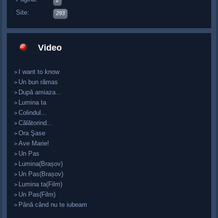
2
Site:
293
Video
I want to know
>
Un bun rămas
>
După amiaza...
>
Lumina ta
>
Colindul...
>
Călătorind...
>
Ora Şase
>
Ave Marie!
>
Un Pas
>
Lumina(Brașov)
>
Un Pas(Brașov)
>
Lumina ta(Film)
>
Un Pas(Film)
>
Până când nu te iubeam
>