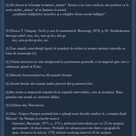
De obi
c
e
i se foloseşte
t
e
r
m
enul „siste
m“
.
P
e
ntru a nu cr
e
a confu
z
ii, am pre
f
er
a
t ca în
[1]
a
c
est studiu
„
siste
m
“ să se li
m
it
e
ze la sensul
„to
t
ali
t
a
t
ea în
ă
l
ţ
im
ilor sunet
e
lor
ş
i a r
e
la
ţ
iilor di
n
t
r
e
a
ces
t
e î
n
ă
l
ţ
i
m
i
“
.
F
lori
c
a T. Câ
m
pan,
V
e
chi şi n
o
u în matematică
, Bu
c
ur
e
şti, 197
8
,
p
.
18. Nu
m
ă
r
ă
t
o
area
[1]
decurge ast
f
el: unu, doi, un
u
-şi-doi, d
o
i-şi-
doi, unu-şi-d
o
i-şi-doi, e
t
c.
Este si
m
p
l
ă co
i
ncide
n
ţă
f
a
pt
u
l
c
ă nu
m
ă
rul de or
d
ine al a
c
estor
mo
duri c
o
inci
d
e cu
[1]
baza de nu
m
er
a
ţ
ie (2
)
.
Ulti
m
a str
u
ctu
r
ă nu
e
ste m
e
n
ţ
io
n
a
tă în pre
z
en
t
a
r
e
a ge
n
e
r
a
l
ă
, ci la singurul g
l
as ca
r
e o
[1]
u
tilizea
z
ă
, glasul al II
-
lea.
Maca
r
ie Iero
mo
nahul nu
d
ă numele fto
r
alei.
[1]
Aceste fto
r
a
l
e s
î
nt nu
m
ite as
t
ăz
i
general ifes
şi
general die
z
.
[1]
Am notat cu majuscule tre
p
tele de la capetele int
e
rvalelo
r
, care se juxtapun. Baza
[1]
glasului este nota
t
ă cu c
a
ra
c
te
r
e aldi
n
e
.
Ordinea din
Th
e
oritico
n
.
[1]
Diac. Grigore
P
a
n
ţ
iru pr
e
z
in
t
ă într-o pla
n
şă s
c
a
r
a fto
r
a
l
ei
n
is
a
bur în „va
r
ian
t
a du
p
ă
[1]
M
a
c
a
ri
e
“ (în
N
ota
ţ
ia şi
e
hurile muzi
c
ii
bizantin
e
, Bucu
r
eşti, 1971, p. 2
7
4 ), at
r
ibuind interval
u
lui
p
a
–vu 25 de se
cţ
iuni,
aproximativ cît
d
o
u
ă tonu
r
i. Probabil că v
a
loa
r
ea provine
d
intr-o
g
reş
ea
l
ă
d
e
tipa
r
, deoarece în te
x
t (p. 270) at
r
ibuie aceluiaşi interval 20 de se
c
ţ
iuni.