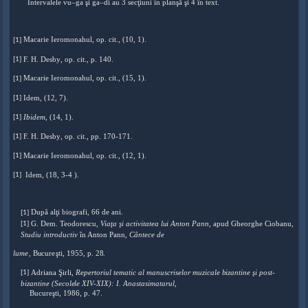
I
ntervalele vu–
g
a şi ga–
d
i au 3 s
ecţ
iuni în pla
n
şă şi 4 în te
x
t.
Maca
r
ie Iero
mo
nahul, op.
c
it
.
, (
1
0, 1
)
.
[1]
F. H. Des
b
y
, o
p
. cit., p. 140.
[1]
Maca
r
ie Iero
mo
nahul, op.
c
it
.
, (
1
5, 1
)
.
[1]
Ide
m
, (1
2
, 7
)
.
[1]
Ibide
m
,
(14
,
1).
[1]
F. H. Des
b
y
, o
p
. cit., pp. 170-1
7
1.
[1]
Maca
r
ie Iero
mo
nahul, op.
c
it
.
, (
1
2, 1
)
.
[1]
Idem, (1
8
, 3-4 ).
[1]
După
a
l
ţ
i biog
r
afi, 66 de a
n
i.
[1]
G. Dem. Teodo
r
escu,
Vi
a
ţ
a şi
ac
tiv
i
tatea l
u
i Ant
o
n Pan
n
, apud G
h
eorghe
C
ioban
u
,
[1]
Studiu introductiv
în Anton Pan
n
, Cântece de
lum
e
, B
u
cur
e
şti, 1955,
p
. 2
8
.
Adriana Şir
l
i,
Repertoriul tematic al manusc
r
iselor muzicale
b
izantine şi post-
[1]
bi
z
antine
(
Secol
e
le XIV-X
I
X
)
: I. An
a
stasimataru
l
,
Bucur
e
şti, 198
6
, p. 47.