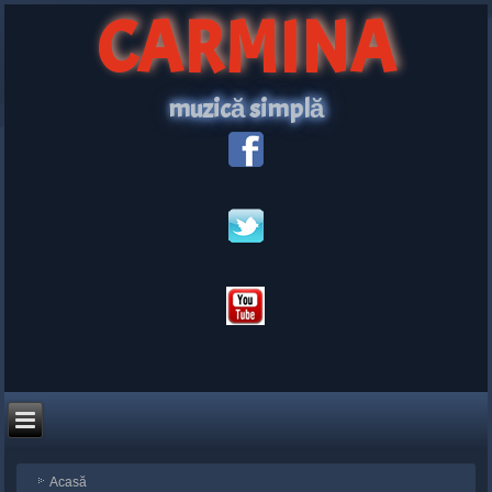
CARMINA
muzică simplă
Acasă