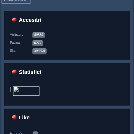
Accesări
Vizitatori:
80859
Pagina:
6274
Site:
303608
Statistici
Like
Pagină: