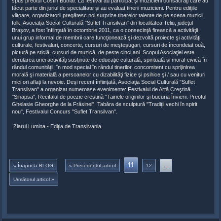
spus preotul Costin Butnar. La festival au participat şi muzicieni consacraţi care au
făcut parte din juriul de specialitate şi au evaluat tinerii muzicieni. Pentru ediţiile
viitoare, organizatorii pregătesc noi surprize tinerelor talente de pe scena muzicii
folk. Asociaţia Social-Culturală "Suflet Transilvan" din localitatea Teliu, judeţul
Braşov, a fost înfiinţată în octombrie 2011, ca o consecinţă firească a activităţii
unui grup informal de membrii care funcţionează şi dezvoltă proiecte şi activităţi
culturale, festivaluri, concerte, cursuri de meşteşugari, cursuri de încondeiat ouă,
pictură pe sticlă, cursuri de muzică, de peste cinci ani. Scopul Asociaţiei este
derularea unei activităţi susţinute de educaţie culturală, spirituală şi moral-civică în
rândul comunităţii, în mod special în rândul tinerilor, concomitent cu sprijinirea
morală şi materială a persoanelor cu dizabilităţi fizice şi psihice şi / sau cu venituri
mici ori aflaţi la nevoie. Deşi recent înfiinţată, Asociaţia Social Culturală "Suflet
Transilvan" a organizat numeroase evenimente: Festivalul de Artă Creştină
"Sinapsa", Recitalul de poezie creştină "Tainele originilor şi bucuria Învierii. Preotul
Ghelasie Gheorghe de la Frăsinei", Tabăra de sculptură "Tradiţii vechi în spirit
nou", Festivalul Concurs "Suflet Transilvan".
Ziarul Lumina - Ediţia de Transilvania.
11
« Înapoi la BLOG
« Precedentul articol
12
...
Următorul articol »