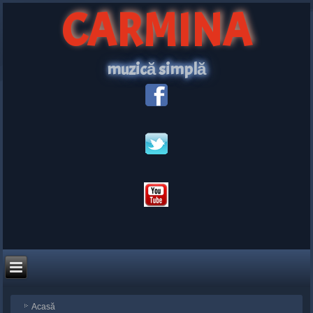
CARMINA
muzică simplă
Acasă