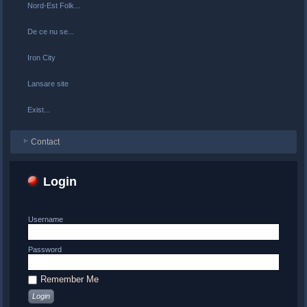
Nord-Est Folk...
De ce nu se...
Iron City
Lansare site
Exist...
Contact
Login
Username
Password
Remember Me