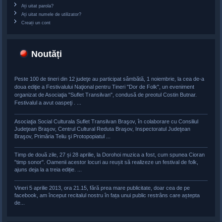
Ați uitat parola?
Ați uitat numele de utilizator?
Creați un cont
Noutăți
Peste 100 de tineri din 12 judeţe au participat sâmbătă, 1 noiembrie, la cea de-a
doua ediţie a Festivalului Naţional pentru Tineri "Dor de Folk", un eveniment
organizat de Asociaţia "Suflet Transilvan", condusă de preotul Costin Butnar.
Festivalul a avut oaspeţi . ...
Asociaţia Social Culturala Suflet Transilvan Braşov, în colaborare cu Consiliul
Judeţean Braşov, Centrul Cultural Reduta Braşov, Inspectoratul Judeţean
Braşov, Primăria Teliu şi Protopopiatul ...
Timp de două zile, 27 și 28 aprilie, la Dorohoi muzica a fost, cum spunea Cioran
"timp sonor". Oamenii acestor locuri au reușit să realizeze un festival de folk,
ajuns deja la a treia ediție. ...
Vineri 5 aprilie 2013, ora 21.15, fără prea mare publicitate, doar cea de pe
facebook, am început recitalul nostru în fața unui public restrâns care aștepta
de...