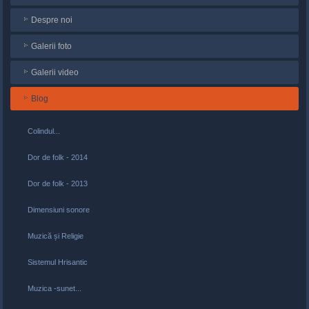
Despre noi
Galerii foto
Galerii video
Blog
Colindul...
Dor de folk - 2014
Dor de folk - 2013
Dimensiuni sonore
Muzică și Religie
Sistemul Hrisantic
Muzica -sunet...