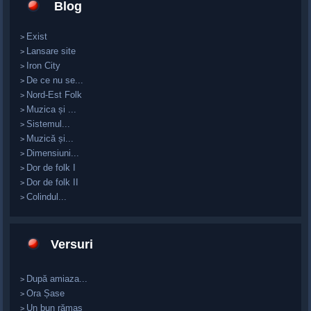
Blog
Exist
>
Lansare site
>
Iron City
>
De ce nu se...
>
Nord-Est Folk
>
Muzica și ...
>
Sistemul...
>
Muzică și...
>
Dimensiuni...
>
Dor de folk I
>
Dor de folk II
>
Colindul...
>
Versuri
După amiaza...
>
Ora Șase
>
Un bun rămas
>