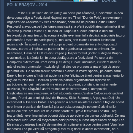
DOR DE
FOLK BRAŞOV - 2014
Peste 100 de tineri din 12 judeţe au participat sâmbătă, 1 noiembrie, la cea
de-a doua ediţie a Festivalului Naţional pentru Tineri "Dor de Folk", un eveniment
organizat de Asociaţia "Suflet Transilvan", condusă de preotul Costin Butnar.
Festivalul a avut oaspeţi din lumea muzicală şi a oferit posibilitatea mai multor tineri
să arate publicului talentul şi munca lor. După un succes obţinut la debutul
festivalului de anul trecut, la această ediţie evenimentul a depăşit aşteptările tuturor
prin numărul mare de participanţi şi, mai ales, prin talentul tinerilor iubitori de
muzică folk. În acest an, un real sprijin a oferit organizatorilor şi Protopopiatul
Braşov, care s-a implicat ca partener în organizarea acestui eveniment. De
asemenea, Casa de Cultură din Braşov şi Inspectoratul Şcolar Judeţean Braşov
s-au implicat, la rândul lor, în buna desfăşurare a festivalului. Pe scena din
Complexul "Memo" au urcat elevi şi studenţi cu voci minunate, cu talent nativ în
mânuirea instrumentelor muzicale şi mai ales cu o dragoste mare faţă de acest
gen muzical. Ca şi anul trecut, festivalul a avut un invitat special, pe cantautorul
Emeric Imre, care a încântat audienţa şi i-a felicitat pe tineri pentru ataşamentul lor
faţă de muzica folk. Tinerii au primit din partea organizatorilor diplome de
participare, iar cei mai buni dintre ei au primit premii, constând în instrumente
muzicale, fiind răsplătită astfel munca lor de interpretare şi compoziţie.
Câştigătoarea marelui premiu a fost studenta Ioana Cătălina Culbecea din judeţul
Neamţ. Premii au primit şi elevi din Braşov, Sibiu, Bucureşti, Argeş sau Dolj. Un
eveniment al Bisericii Publicul braşovean a arătat un interes crescut faţă de acest
eveniment organizat de Biserică şi a apreciat prestaţiile pe scenă ale tinerilor
muzicieni. "Ne-am bucurat de o ediţie foarte reuşită a festivalului nostru. Deşi
foarte tânăr, evenimentul se bucură deja de apreciere din partea publicului. Cel mai
interesant lucru este că majoritatea celor prezenţi au fost impresionaţi de faptul că
Biserica organizează astfel de manifestări cultural-artistice pentru tineri. Vom face
tot posibilul ca pe viitor să atragem şi mai mulţi tineri la acest eveniment", ne-a