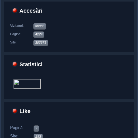
Accesări
Vizitatori:
80886
Pagina:
4224
Site:
303673
Statistici
Like
Pagină:
7
Site:
293