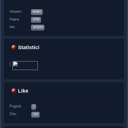
Vizitatori:
80881
Pagina:
3700
Site:
303669
Statistici
Like
Pagină:
1
Site:
293