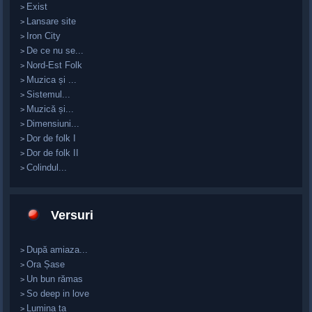
Exist
>
Lansare site
>
Iron City
>
De ce nu se...
>
Nord-Est Folk
>
Muzica și ...
>
Sistemul...
>
Muzică și...
>
Dimensiuni...
>
Dor de folk I
>
Dor de folk II
>
Colindul...
>
Versuri
După amiaza...
>
Ora Șase
>
Un bun rămas
>
So deep in love
>
Lumina ta
>