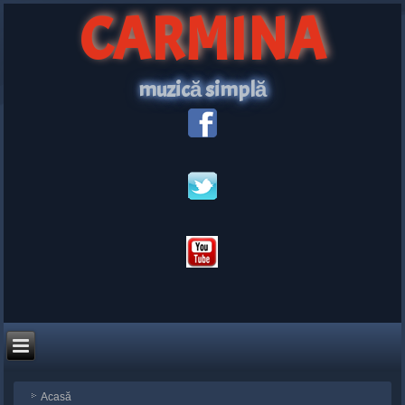
CARMINA
muzică simplă
Acasă