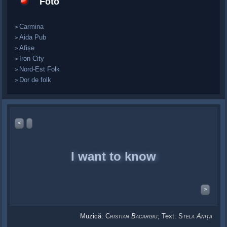
Foto
Carmina
>
Aida Pub
>
Afișe
>
Iron City
>
Nord-Est Folk
>
Dor de folk
>
<
I want to know
>
Muzică: C
B
; Text: S
A
RISTIAN
ACARGIU
TELA
NIȚA