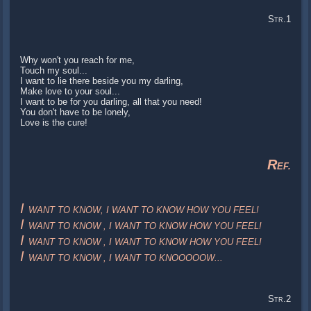
S
.1
TR
Why won't you reach for me,
Touch my soul...
I want to lie there beside you my darling,
Make love to your soul...
I want to be for you darling, all that you need!
You don't have to be lonely,
Love is the cure!
R
EF.
I
WANT TO KNOW, I WANT TO KNOW HOW YOU FEEL!
I
WANT TO KNOW , I WANT TO KNOW HOW YOU FEEL!
I
WANT TO KNOW , I WANT TO KNOW HOW YOU FEEL!
I
WANT TO KNOW , I WANT TO KNOOOOOW...
S
.2
TR