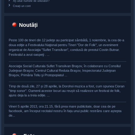
Ați uitat numele de utilizator?
Creați un cont
Noutăți
Peste 100 de tineri din 12 judeţe au participat sâmbătă, 1 noiembrie, la cea de-a
doua ediţie a Festivalului Naţional pentru Tineri "Dor de Folk", un eveniment
organizat de Asociaţia "Suflet Transilvan", condusă de preotul Costin Butnar.
Festivalul a avut oaspeţi . ...
Asociaţia Social Culturala Suflet Transilvan Braşov, în colaborare cu Consiliul
Judeţean Braşov, Centrul Cultural Reduta Braşov, Inspectoratul Judeţean
Braşov, Primăria Teliu şi Protopopiatul ...
Timp de două zile, 27 și 28 aprilie, la Dorohoi muzica a fost, cum spunea Cioran
"timp sonor". Oamenii acestor locuri au reușit să realizeze un festival de folk,
ajuns deja la a treia ediție. ...
Vineri 5 aprilie 2013, ora 21.15, fără prea mare publicitate, doar cea de pe
facebook, am început recitalul nostru în fața unui public restrâns care aștepta
de...