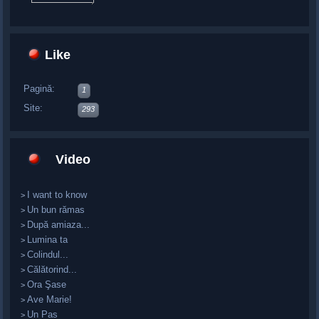
Like
Pagină:
1
Site:
293
Video
I want to know
>
Un bun rămas
>
După amiaza...
>
Lumina ta
>
Colindul...
>
Călătorind...
>
Ora Şase
>
Ave Marie!
>
Un Pas
>