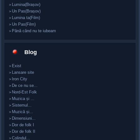
Lumina(Brașov)
>
Un Pas(Brașov)
>
Lumina ta(Film)
>
Un Pas(Film)
>
Până când nu te iubeam
>
Blog
Exist
>
Lansare site
>
Iron City
>
De ce nu se...
>
Nord-Est Folk
>
Muzica și ...
>
Sistemul...
>
Muzică și...
>
Dimensiuni...
>
Dor de folk I
>
Dor de folk II
>
Colindul...
>