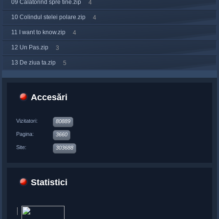
09 Calatorind spre tine.zip
4
10 Colindul stelei polare.zip
4
11 I want to know.zip
4
12 Un Pas.zip
3
13 De ziua ta.zip
5
Accesări
Vizitatori:
80889
Pagina:
3660
Site:
303688
Statistici