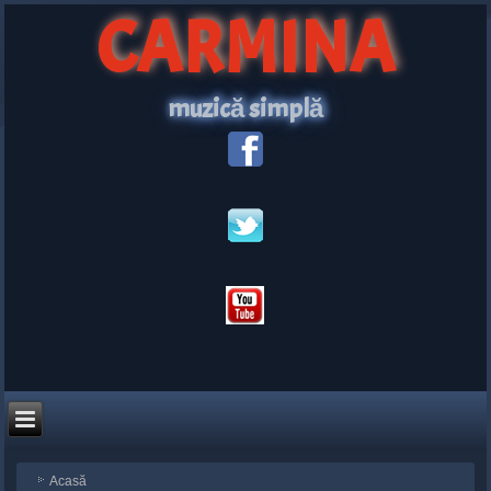
CARMINA
muzică simplă
Acasă