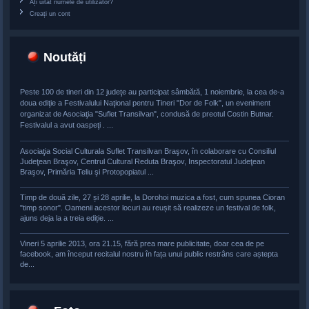
Ați uitat numele de utilizator?
Creați un cont
Noutăți
Peste 100 de tineri din 12 judeţe au participat sâmbătă, 1 noiembrie, la cea de-a
doua ediţie a Festivalului Naţional pentru Tineri "Dor de Folk", un eveniment
organizat de Asociaţia "Suflet Transilvan", condusă de preotul Costin Butnar.
Festivalul a avut oaspeţi . ...
Asociaţia Social Culturala Suflet Transilvan Braşov, în colaborare cu Consiliul
Judeţean Braşov, Centrul Cultural Reduta Braşov, Inspectoratul Judeţean
Braşov, Primăria Teliu şi Protopopiatul ...
Timp de două zile, 27 și 28 aprilie, la Dorohoi muzica a fost, cum spunea Cioran
"timp sonor". Oamenii acestor locuri au reușit să realizeze un festival de folk,
ajuns deja la a treia ediție. ...
Vineri 5 aprilie 2013, ora 21.15, fără prea mare publicitate, doar cea de pe
facebook, am început recitalul nostru în fața unui public restrâns care aștepta
de...