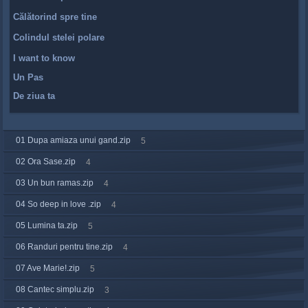
Călătorind spre tine
Colindul stelei polare
I want to know
Un Pas
De ziua ta
01 Dupa amiaza unui gand.zip
5
02 Ora Sase.zip
4
03 Un bun ramas.zip
4
04 So deep in love .zip
4
05 Lumina ta.zip
5
06 Randuri pentru tine.zip
4
07 Ave Marie!.zip
5
08 Cantec simplu.zip
3