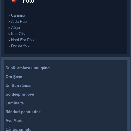
Foto
Carmina
>
Aida Pub
>
Afișe
>
Iron City
>
Nord-Est Folk
>
Dor de folk
>
După amiaza unui gând
Ora Șase
Un Bun rămas
So deep in love
Lumina ta
Rânduri pentru tine
Ave Marie!
Cântec simplu