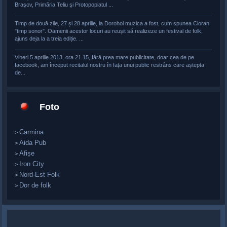
Braşov, Primăria Teliu şi Protopopiatul ...
Timp de două zile, 27 și 28 aprilie, la Dorohoi muzica a fost, cum spunea Cioran
"timp sonor". Oamenii acestor locuri au reușit să realizeze un festival de folk,
ajuns deja la a treia ediție. ...
Vineri 5 aprilie 2013, ora 21.15, fără prea mare publicitate, doar cea de pe
facebook, am început recitalul nostru în fața unui public restrâns care aștepta
de...
Foto
Carmina
>
Aida Pub
>
Afișe
>
Iron City
>
Nord-Est Folk
>
Dor de folk
>