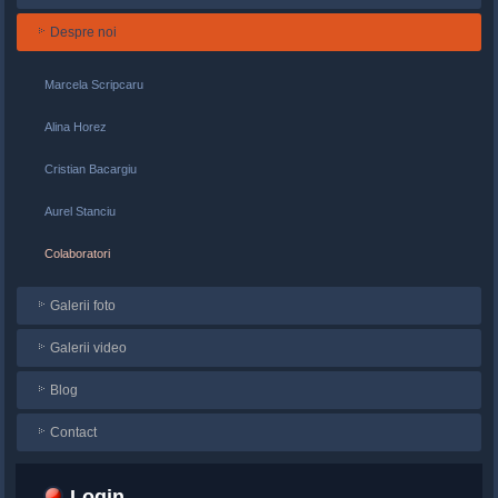
Despre noi
Marcela Scripcaru
Alina Horez
Cristian Bacargiu
Aurel Stanciu
Colaboratori
Galerii foto
Galerii video
Blog
Contact
Login