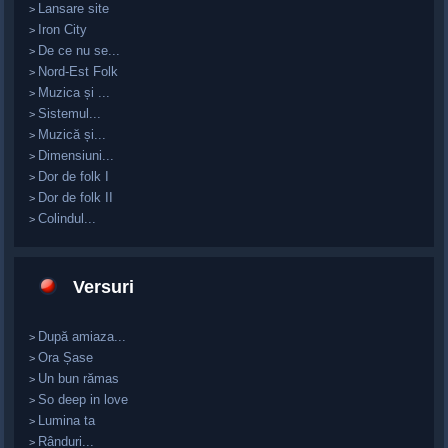
Lansare site
>
Iron City
>
De ce nu se...
>
Nord-Est Folk
>
Muzica și ...
>
Sistemul...
>
Muzică și...
>
Dimensiuni...
>
Dor de folk I
>
Dor de folk II
>
Colindul...
>
Versuri
După amiaza...
>
Ora Șase
>
Un bun rămas
>
So deep in love
>
Lumina ta
>
Rânduri...
>