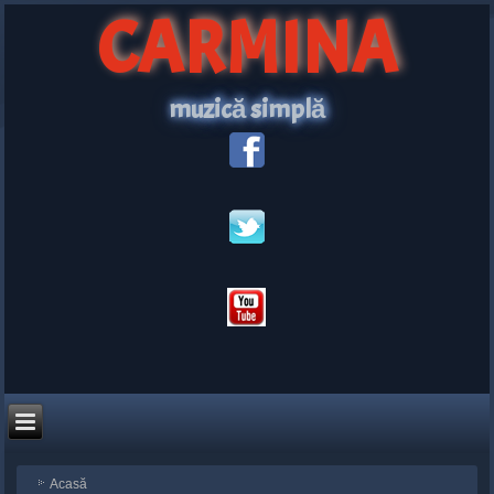
CARMINA
muzică simplă
Acasă