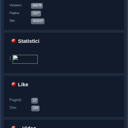
Vizitatori:
80878
Pagina:
2027
Site:
303637
Statistici
Like
Pagină:
12
Site:
293