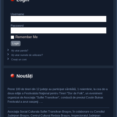
Username
Password
Remember Me
Ați uitat parola?
Ați uitat numele de utilizator?
Creați un cont
Noutăți
Peste 100 de tineri din 12 judeţe au participat sâmbătă, 1 noiembrie, la cea de-a
doua ediţie a Festivalului Naţional pentru Tineri "Dor de Folk", un eveniment
organizat de Asociaţia "Suflet Transilvan", condusă de preotul Costin Butnar.
Festivalul a avut oaspeţi . ...
Asociaţia Social Culturala Suflet Transilvan Braşov, în colaborare cu Consiliul
Judeţean Braşov, Centrul Cultural Reduta Braşov, Inspectoratul Judeţean