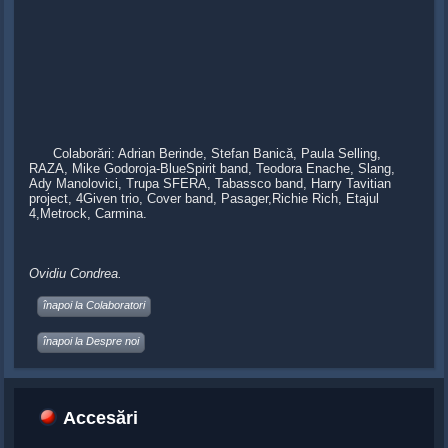
Colaborări: Adrian Berinde, Stefan Banică, Paula Selling,
RAZA, Mike Godoroja-BlueSpirit band, Teodora Enache, Slang,
Ady Manolovici, Trupa SFERA, Tabassco band, Harry Tavitian
project, 4Given trio, Cover band, Pasager,Richie Rich, Etajul
4,Metrock, Carmina.
Ovidiu Condrea.
înapoi la Colaboratori
înapoi la Despre noi
Accesări